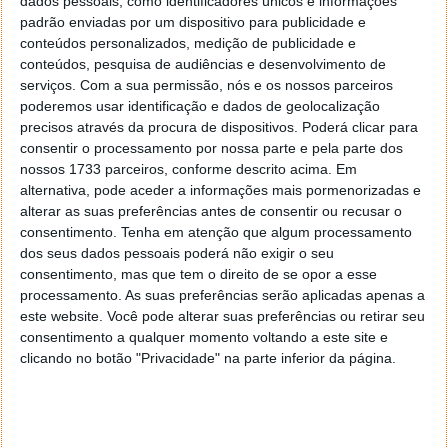
dados pessoais, como identificadores únicos e informações
O HarmonyOS para smartwatches, segundo vários
padrão enviadas por um dispositivo para publicidade e
rumores, deverá chegar com o Huawei Watch 3.
conteúdos personalizados, medição de publicidade e
Existem já algumas imagens reais que dão uma visão
conteúdos, pesquisa de audiências e desenvolvimento de
daquilo que estará para chegar.
serviços.
Com a sua permissão, nós e os nossos parceiros
poderemos usar identificação e dados de geolocalização
precisos através da procura de dispositivos. Poderá clicar para
consentir o processamento por nossa parte e pela parte dos
nossos 1733 parceiros, conforme descrito acima. Em
alternativa, pode aceder a informações mais pormenorizadas e
alterar as suas preferências antes de consentir ou recusar o
consentimento.
Tenha em atenção que algum processamento
dos seus dados pessoais poderá não exigir o seu
consentimento, mas que tem o direito de se opor a esse
processamento. As suas preferências serão aplicadas apenas a
este website. Você pode alterar suas preferências ou retirar seu
consentimento a qualquer momento voltando a este site e
clicando no botão "Privacidade" na parte inferior da página.