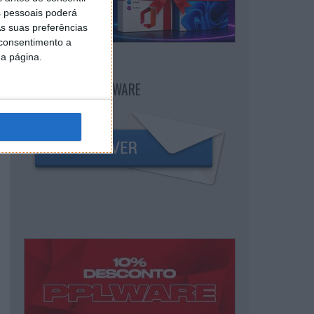
 pessoais poderá
s suas preferências
 consentimento a
da página.
NEWSLETTER PPLWARE