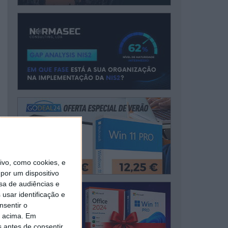
vo, como cookies, e
por um dispositivo
sa de audiências e
usar identificação e
nsentir o
o acima. Em
s antes de consentir