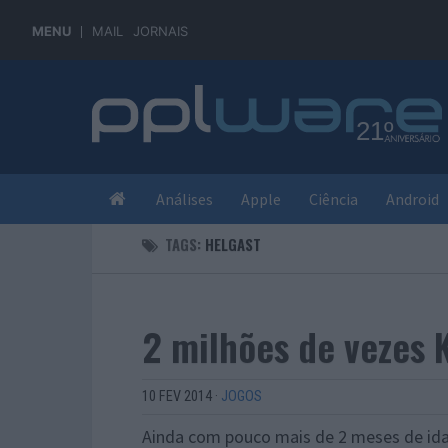
MENU
MAIL
JORNAIS
Análises
Apple
Ciência
Android
TAGS:
HELGAST
2 milhões de vezes K
10 FEV 2014
·
JOGOS
Ainda com pouco mais de 2 meses de ida