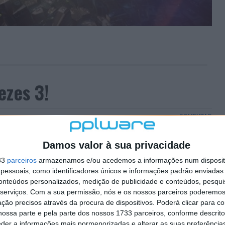
ezes 3!
COMENTAR
 feita, sob a forma duma trilogia.
Damos valor à sua privacidade
s portuguesas. Esta trilogia, uma das sagas mais
33
parceiros
armazenamos e/ou acedemos a informações num dispositi
clusivo para a PlayStation 3 e, certamente fará as
essoais, como identificadores únicos e informações padrão enviadas 
ainda por cima, disponível numa caixa especial onde se
conteúdos personalizados, medição de publicidade e conteúdos, pesqui
serviços.
Com a sua permissão, nós e os nossos parceiros poderemos 
ção precisos através da procura de dispositivos. Poderá clicar para co
ossa parte e pela parte dos nossos 1733 parceiros, conforme descrit
eder a informações mais pormenorizadas e alterar as suas preferência