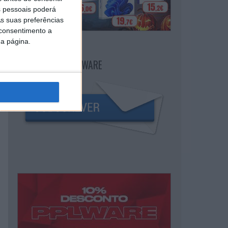
 pessoais poderá
s suas preferências
 consentimento a
da página.
NEWSLETTER PPLWARE