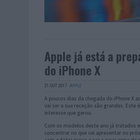
Apple já está a pre
do iPhone X
21 OUT 2017
·
APPLE
A poucos dias da chegada do iPhone X a
vai ser a sua receção são grandes. Este 
interesse que gerou.
Com os modelos deste ano já tratados e 
concentrar no que vai apresentar no pr
com o fator preço a ser a nova arma da