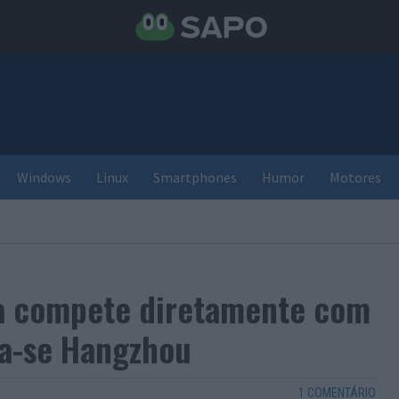
Windows
Linux
Smartphones
Humor
Motores
na compete diretamente com
ma-se Hangzhou
1 COMENTÁRIO