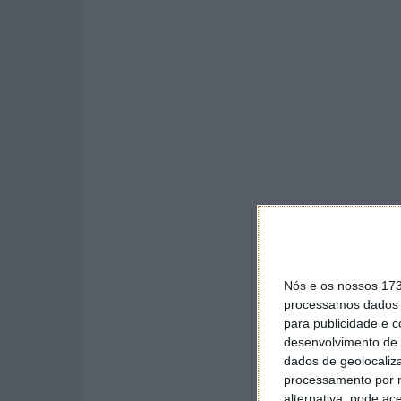
Nós e os nossos 17
processamos dados p
para publicidade e 
desenvolvimento de 
dados de geolocaliza
processamento por n
alternativa, pode ac