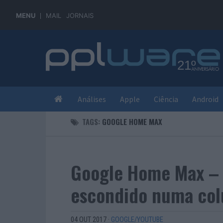
MENU
MAIL
JORNAIS
Análises
Apple
Ciência
Android
TAGS:
GOOGLE HOME MAX
Google Home Max – O
escondido numa col
04 OUT 2017
·
GOOGLE/YOUTUBE