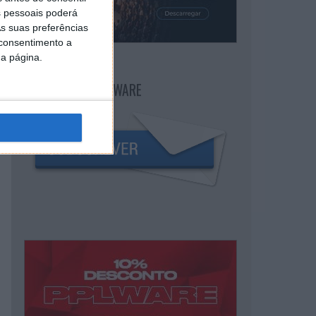
 pessoais poderá
s suas preferências
 consentimento a
da página.
NEWSLETTER PPLWARE