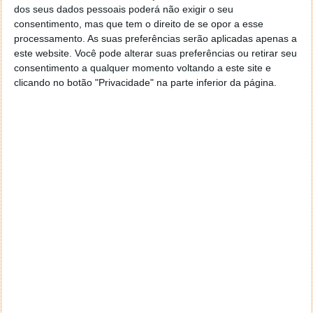
apresentadas mais novidades ligadas a esta rede
dos seus dados pessoais poderá não exigir o seu
social. Uma das mais salientes foi a renovação da
consentimento, mas que tem o direito de se opor a esse
processamento. As suas preferências serão aplicadas apenas a
app Facebook Messenger que passará agora a ser
este website. Você pode alterar suas preferências ou retirar seu
independente e não será apenas uma app de
consentimento a qualquer momento voltando a este site e
conversação mas sim uma paltaforma a partir de
clicando no botão "Privacidade" na parte inferior da página.
onde as pessoas podem instalar aplicações, tendo
disponíveis já mais de 40 apps.