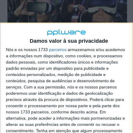
Damos valor à sua privacidade
Nós e os nossos 1733
parceiros
armazenamos e/ou acedemos
a informações num dispositivo, como cookies, e processamos
dados pessoais, como identificadores únicos e informações
padrão enviadas por um dispositivo para publicidade e
conteúdos personalizados, medição de publicidade e
Agora já pode instalar apps a partir do
conteúdos, pesquisa de audiências e desenvolvimento de
Facebook Messenger
serviços.
Com a sua permissão, nós e os nossos parceiros
poderemos usar identificação e dados de geolocalização
precisos através da procura de dispositivos. Poderá clicar para
26 MAR 2015
·
NOTÍCIAS
25 COMENTÁRIOS
consentir o processamento por nossa parte e pela parte dos
Conheça ainda a plataforma Businesses on
nossos 1733 parceiros, conforme descrito acima. Em
Messenger
alternativa, pode aceder a informações mais pormenorizadas e
alterar as suas preferências antes de consentir ou recusar o
Foi no evento do Facebook de ontem, F8, que foram
consentimento.
Tenha em atenção que algum processamento