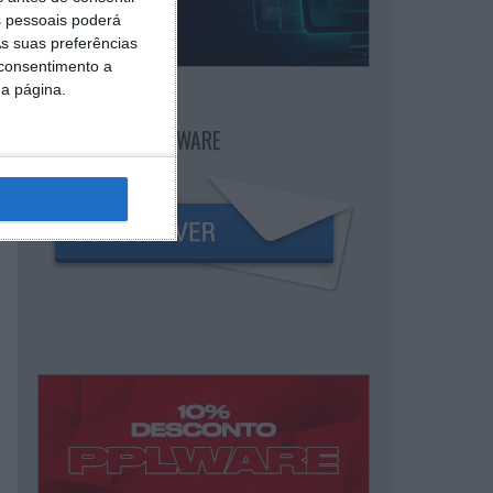
 pessoais poderá
s suas preferências
 consentimento a
da página.
NEWSLETTER PPLWARE