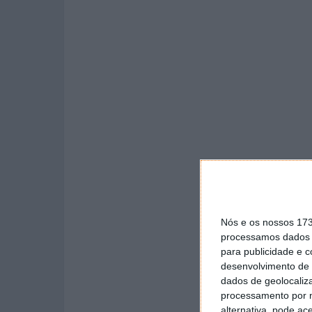
Nós e os nossos 17
processamos dados p
para publicidade e 
desenvolvimento de 
dados de geolocaliza
processamento por n
alternativa, pode ac