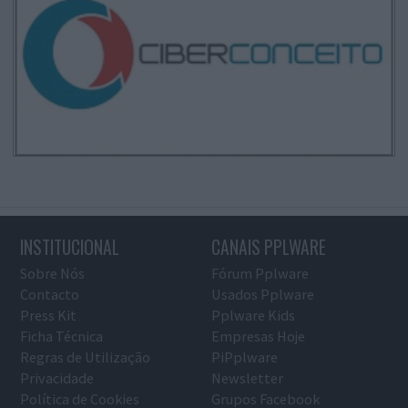
INSTITUCIONAL
CANAIS PPLWARE
Sobre Nós
Fórum Pplware
Contacto
Usados Pplware
Press Kit
Pplware Kids
Ficha Técnica
Empresas Hoje
Regras de Utilização
PiPplware
Privacidade
Newsletter
Política de Cookies
Grupos Facebook