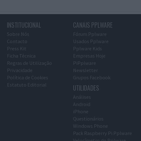
INSTITUCIONAL
CANAIS PPLWARE
Sobre Nós
Fórum Pplware
Contacto
Usados Pplware
Press Kit
Pplware Kids
Ficha Técnica
Empresas Hoje
Regras de Utilização
PiPplware
Privacidade
Newsletter
Política de Cookies
Grupos Facebook
Estatuto Editorial
UTILIDADES
Análises
Android
iPhone
Questionários
Windows Phone
Pack Raspberry Pi Pplware
Velocímetro do Pplware