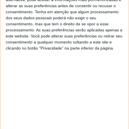
alterar as suas preferências antes de consentir ou recusar o
consentimento.
Tenha em atenção que algum processamento
dos seus dados pessoais poderá não exigir o seu
consentimento, mas que tem o direito de se opor a esse
processamento. As suas preferências serão aplicadas apenas a
este website. Você pode alterar suas preferências ou retirar seu
consentimento a qualquer momento voltando a este site e
clicando no botão "Privacidade" na parte inferior da página.
Economize na promoção de chaves
digitais da URCDKey para Office e
Windows
13 MAR 2023
·
·
SOFTWARE
PUB