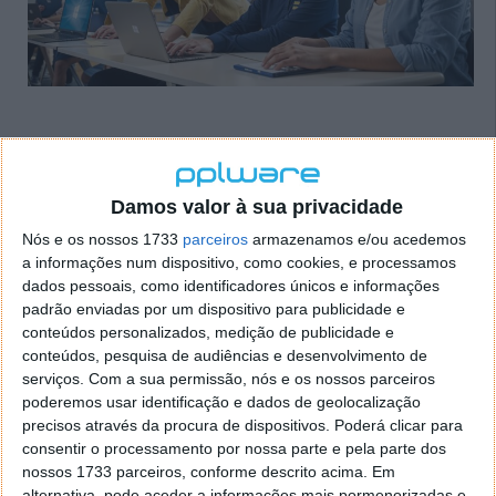
SCDKey: Black Friday permanente!
Damos valor à sua privacidade
Software essencial, com descontos
Nós e os nossos 1733
parceiros
armazenamos e/ou acedemos
incríveis
a informações num dispositivo, como cookies, e processamos
dados pessoais, como identificadores únicos e informações
padrão enviadas por um dispositivo para publicidade e
01 ABR 2024
·
·
SOFTWARE
PUB
conteúdos personalizados, medição de publicidade e
A
SCDKey.com
oferece descontos incríveis em
conteúdos, pesquisa de audiências e desenvolvimento de
software essencial durante todo o ano! Aproveite
serviços.
Com a sua permissão, nós e os nossos parceiros
aquela que parece ser uma Black Friday permanente
poderemos usar identificação e dados de geolocalização
e economize nas chaves digitais para Windows,
precisos através da procura de dispositivos. Poderá clicar para
consentir o processamento por nossa parte e pela parte dos
Office, jogos e utilitários.
nossos 1733 parceiros, conforme descrito acima. Em
alternativa, pode aceder a informações mais pormenorizadas e