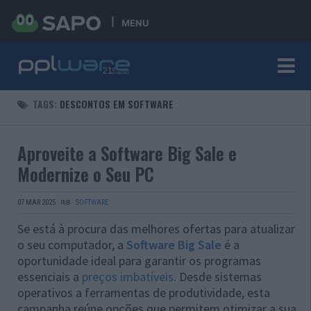
MENU
TAGS:
DESCONTOS EM SOFTWARE
Aproveite a Software Big Sale e
Modernize o Seu PC
07 MAR 2025
·
·
SOFTWARE
PUB
Se está à procura das melhores ofertas para atualizar
o seu computador, a
Software Big Sale
é a
oportunidade ideal para garantir os programas
essenciais a
preços imbatíveis
. Desde sistemas
operativos a ferramentas de produtividade, esta
campanha reúne opções que permitem otimizar a sua