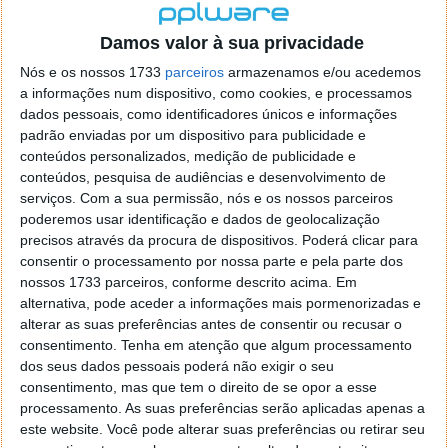
Damos valor à sua privacidade
Nós e os nossos 1733
parceiros
armazenamos e/ou acedemos
a informações num dispositivo, como cookies, e processamos
dados pessoais, como identificadores únicos e informações
padrão enviadas por um dispositivo para publicidade e
conteúdos personalizados, medição de publicidade e
conteúdos, pesquisa de audiências e desenvolvimento de
serviços.
Com a sua permissão, nós e os nossos parceiros
As chaves digitais e o aumento da
poderemos usar identificação e dados de geolocalização
segurança do utilizador na Internet
precisos através da procura de dispositivos. Poderá clicar para
consentir o processamento por nossa parte e pela parte dos
nossos 1733 parceiros, conforme descrito acima. Em
18 AGO 2024
·
·
SOFTWARE
PUB
alternativa, pode aceder a informações mais pormenorizadas e
Na era digital, o aumento da segurança online
alterar as suas preferências antes de consentir ou recusar o
tornou-se uma prioridade para todos. O aumento das
consentimento.
Tenha em atenção que algum processamento
dos seus dados pessoais poderá não exigir o seu
ameaças cibernéticas, obriga a garantir que os
consentimento, mas que tem o direito de se opor a esse
nossos sistemas estão protegidos. Uma das
processamento. As suas preferências serão aplicadas apenas a
melhores formas de alcançar esta proteção é através
este website. Você pode alterar suas preferências ou retirar seu
da utilização de chaves digitais. Estas não só