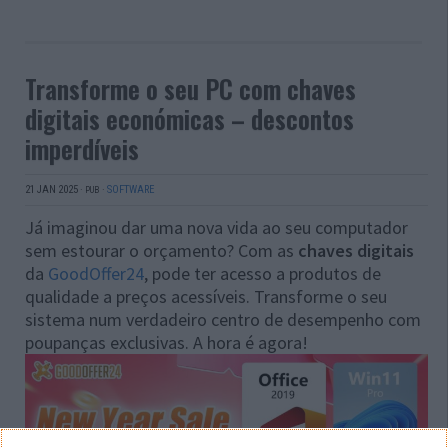
Transforme o seu PC com chaves
digitais económicas – descontos
imperdíveis
21 JAN 2025
·
·
SOFTWARE
PUB
Já imaginou dar uma nova vida ao seu computador
sem estourar o orçamento? Com as
chaves digitais
da
GoodOffer24
, pode ter acesso a produtos de
qualidade a preços acessíveis. Transforme o seu
sistema num verdadeiro centro de desempenho com
poupanças exclusivas. A hora é agora!