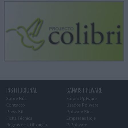
INSTITUCIONAL
CANAIS PPLWARE
Sobre Nós
Fórum Pplware
Contacto
Usados Pplware
Press Kit
Pplware Kids
Ficha Técnica
Empresas Hoje
Regras de Utilização
PiPplware