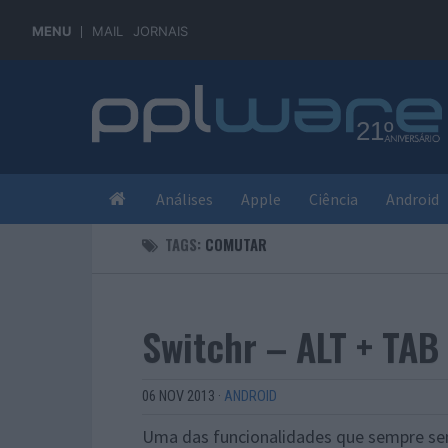
MENU
MAIL
JORNAIS
Análises
Apple
Ciência
Android
TAGS:
COMUTAR
Switchr – ALT + TAB
06 NOV 2013
·
ANDROID
Uma das funcionalidades que sempre senti