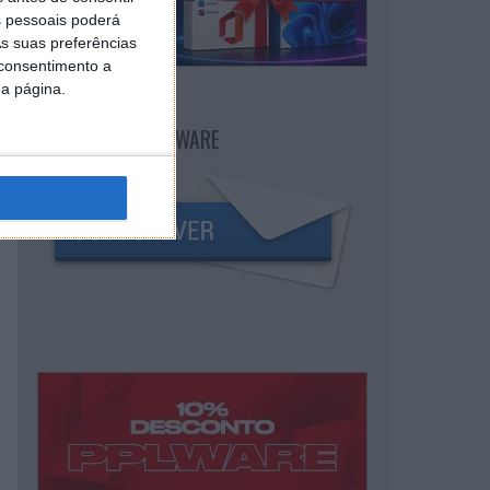
 pessoais poderá
s suas preferências
 consentimento a
da página.
NEWSLETTER PPLWARE