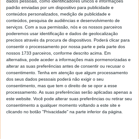
dados pessoais, como identificadores únicos e informações
gráfica criada por Abel Lanzac; e por fim, o
padrão enviadas por um dispositivo para publicidade e
documentário “Safari em África”.
conteúdos personalizados, medição de publicidade e
conteúdos, pesquisa de audiências e desenvolvimento de
serviços.
Com a sua permissão, nós e os nossos parceiros
poderemos usar identificação e dados de geolocalização
precisos através da procura de dispositivos. Poderá clicar para
consentir o processamento por nossa parte e pela parte dos
nossos 1733 parceiros, conforme descrito acima. Em
alternativa, pode aceder a informações mais pormenorizadas e
alterar as suas preferências antes de consentir ou recusar o
consentimento.
Tenha em atenção que algum processamento
dos seus dados pessoais poderá não exigir o seu
consentimento, mas que tem o direito de se opor a esse
processamento. As suas preferências serão aplicadas apenas a
este website. Você pode alterar suas preferências ou retirar seu
consentimento a qualquer momento voltando a este site e
clicando no botão "Privacidade" na parte inferior da página.