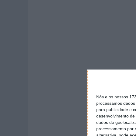
Nós e os nossos 17
processamos dados p
para publicidade e 
desenvolvimento de 
dados de geolocaliza
processamento por n
alternativa, pode ac