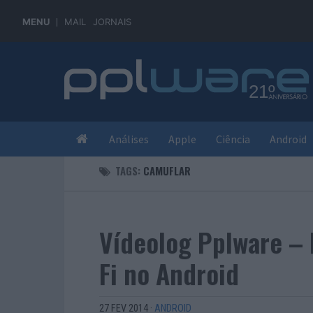
MENU
MAIL
JORNAIS
Análises
Apple
Ciência
Android
TAGS:
CAMUFLAR
Vídeolog Pplware – 
Fi no Android
27 FEV 2014
·
ANDROID