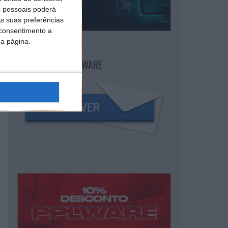
 pessoais poderá
s suas preferências
 consentimento a
da página.
NEWSLETTER PPLWARE