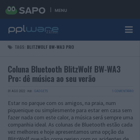
MENU
TAGS:
BLITZWOLF BW-WA3 PRO
Coluna Bluetooth BlitzWolf BW-WA3
Pro: dê música ao seu verão
01 AGO 2022
·
·
GADGETS
1 COMENTÁRIO
PUB
Estar no parque com os amigos, na praia, num
piquenique ou simplesmente para estar em casa sem
fazer nada com este calor, a música será sempre uma
companhia ideal. As colunas de Bluetooth estão cada
vez melhores e hoje apresentamos uma opção da
BlitzWolf que não corre perigo com os acidentes de