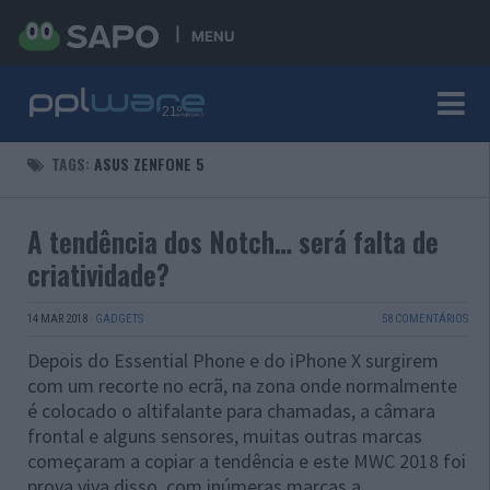
MENU
TAGS:
ASUS ZENFONE 5
A tendência dos Notch… será falta de
criatividade?
14 MAR 2018
·
GADGETS
58 COMENTÁRIOS
Depois do Essential Phone e do iPhone X surgirem
com um recorte no ecrã, na zona onde normalmente
é colocado o altifalante para chamadas, a câmara
frontal e alguns sensores, muitas outras marcas
começaram a copiar a tendência e este MWC 2018 foi
prova viva disso, com inúmeras marcas a