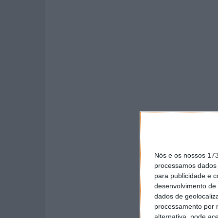
Nós e os nossos 17
processamos dados p
para publicidade e 
desenvolvimento de 
dados de geolocaliza
processamento por n
alternativa, pode ac