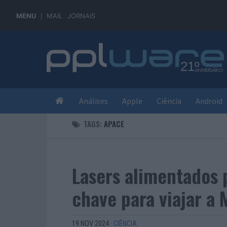
MENU
MAIL
JORNAIS
Análises
Apple
Ciência
Android
TAGS:
APACE
Lasers alimentados 
chave para viajar a 
19 NOV 2024
·
CIÊNCIA