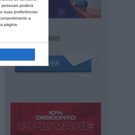
 pessoais poderá
s suas preferências
 consentimento a
da página.
NEWSLETTER PPLWARE