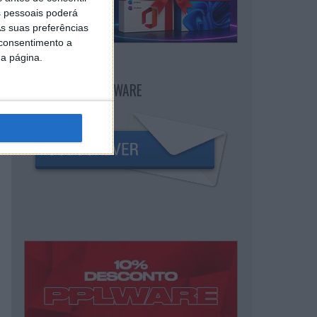
 pessoais poderá
s suas preferências
 consentimento a
da página.
NEWSLETTER PPLWARE