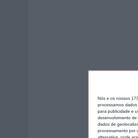
Nós e os nossos 17
processamos dados p
para publicidade e 
desenvolvimento de 
dados de geolocaliza
processamento por n
alternativa, pode ac