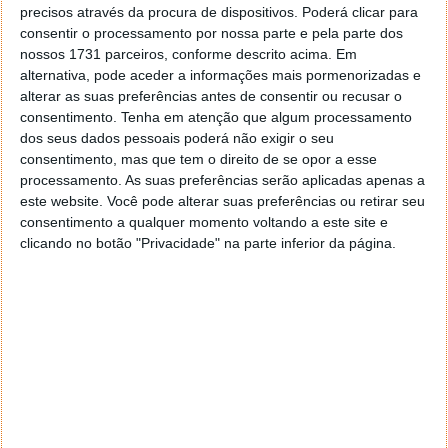
real, tudo o que anda na rede, a nu. Divirtam-se…
precisos através da procura de dispositivos. Poderá clicar para
Vejam a Internet a nu.
consentir o processamento por nossa parte e pela parte dos
nossos 1731 parceiros, conforme descrito acima. Em
Novidades da versão 1.6
alternativa, pode aceder a informações mais pormenorizadas e
Melhor suporte para ficheiros superiores a 2 GB
alterar as suas preferências antes de consentir ou recusar o
Exportação chaves de sessão SSL e objectos SMB
consentimento.
Tenha em atenção que algum processamento
dos seus dados pessoais poderá não exigir o seu
Possibilidade de ocultar colunas
consentimento, mas que tem o direito de se opor a esse
Possibilidade de importar text dumps
processamento. As suas preferências serão aplicadas apenas a
Possibilidade de exibir código do compilado BPF
este website. Você pode alterar suas preferências ou retirar seu
com filtros de captura
consentimento a qualquer momento voltando a este site e
clicando no botão "Privacidade" na parte inferior da página.
Pode ver todas as novidades
aqui
Licença: GNU
Sistemas Operativos:
Windows/Linux/Mac
Download [win]: Wireshark
1.6.0
32bits
[18,55MB]|
64 bits
[21,59MB]