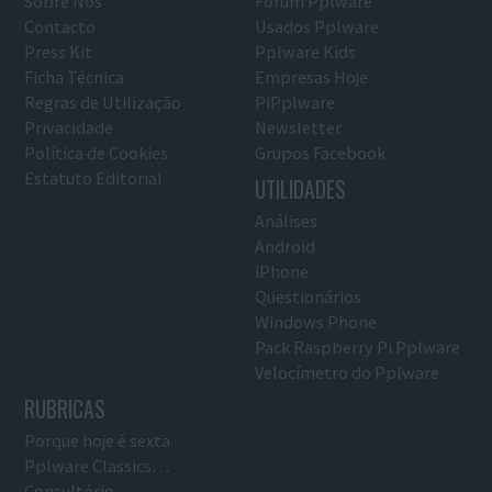
Sobre Nós
Fórum Pplware
Contacto
Usados Pplware
Press Kit
Pplware Kids
Ficha Técnica
Empresas Hoje
Regras de Utilização
PiPplware
Privacidade
Newsletter
Política de Cookies
Grupos Facebook
Estatuto Editorial
UTILIDADES
Análises
Android
iPhone
Questionários
Windows Phone
Pack Raspberry Pi Pplware
Velocímetro do Pplware
RUBRICAS
Porque hoje é sexta
Pplware Classics…
Consultório