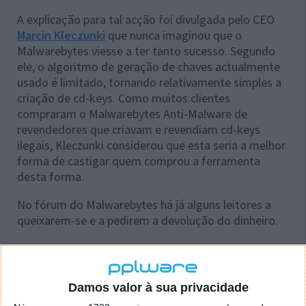
A explicação para tal acção foi divulgada pelo CEO
Marcin Kleczunki
que nunca imaginou que o
Malwarebytes viesse a ter tanto sucesso. Segundo
ele, o algoritmo de geração de chaves actualmente
usado é limitado, tornando relativamente simples a
criação de cd-keys. Como muitos clientes
compraram o Malwarebytes Anti-Malware de
revendedores que criavam e revendiam cd-keys
ilegais, Kleczunki considerou que esta seria a melhor
forma de castigar quem comprou a ferramenta
desta forma.
No fórum do Malwarebytes há já alguns leitores a
queixarem-se e a pedirem a devolução do dinheiro.
Acha que esta é uma boa medida ou apenas
Damos valor à sua privacidade
um acto de “vingança” ?