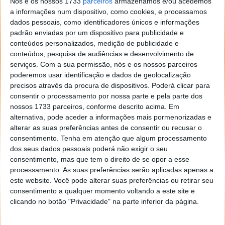
Nós e os nossos 1733
parceiros
armazenamos e/ou acedemos
a informações num dispositivo, como cookies, e processamos
dados pessoais, como identificadores únicos e informações
padrão enviadas por um dispositivo para publicidade e
conteúdos personalizados, medição de publicidade e
conteúdos, pesquisa de audiências e desenvolvimento de
Este artigo tem mais de um ano
serviços.
Com a sua permissão, nós e os nossos parceiros
poderemos usar identificação e dados de geolocalização
precisos através da procura de dispositivos. Poderá clicar para
Acompanhe o Pplware no Google Notícias
consentir o processamento por nossa parte e pela parte dos
nossos 1733 parceiros, conforme descrito acima. Em
alternativa, pode aceder a informações mais pormenorizadas e
Proponha uma correção, faça uma sugestão
alterar as suas preferências antes de consentir ou recusar o
consentimento.
Tenha em atenção que algum processamento
dos seus dados pessoais poderá não exigir o seu
Autor:
Pedro Pinto
consentimento, mas que tem o direito de se opor a esse
processamento. As suas preferências serão aplicadas apenas a
este website. Você pode alterar suas preferências ou retirar seu
Tags:
consentimento a qualquer momento voltando a este site e
crackado
Malwarebytes
clicando no botão "Privacidade" na parte inferior da página.