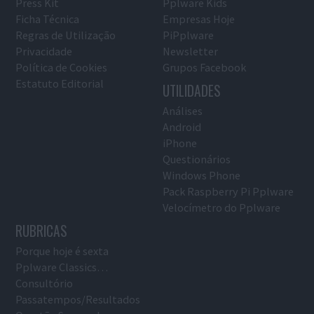
Press Kit
Pplware Kids
Ficha Técnica
Empresas Hoje
Regras de Utilização
PiPplware
Privacidade
Newsletter
Política de Cookies
Grupos Facebook
Estatuto Editorial
UTILIDADES
Análises
Android
iPhone
Questionários
Windows Phone
Pack Raspberry Pi Pplware
Velocímetro do Pplware
RUBRICAS
Porque hoje é sexta
Pplware Classics…
Consultório
Passatempos/Resultados