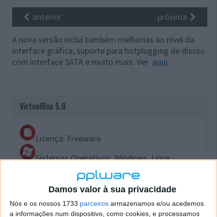
anterior
próxima
A nova versão inclui também melhorias ao nível da
interface gráfica, suporte para hotplugging de discos
com interface SATA e muito mais. Ver
aqui
VirtualBox 5.0
Licença: Freeware
Sistemas Operativos: Windows, Linux,
MacOS, Solaris
Download:
VirtualBox 5.0
Damos valor à sua privacidade
Nós e os nossos 1733
parceiros
armazenamos e/ou acedemos
Homepage:
VirtualBox
a informações num dispositivo, como cookies, e processamos