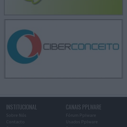
INSTITUCIONAL
CANAIS PPLWARE
Sobre Nós
Fórum Pplware
Contacto
Usados Pplware