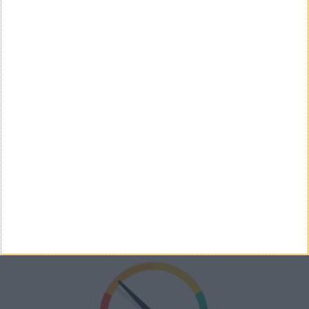
Concorda com a renovação das notas de euro?
Sim
Não
Ver Resultados
Arquivo de Questões
PUB
VELOCÍMETRO PPLWARE