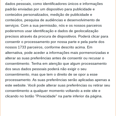
dados pessoais, como identificadores únicos e informações
padrão enviadas por um dispositivo para publicidade e
conteúdos personalizados, medição de publicidade e
Este artigo tem mais de um ano
conteúdos, pesquisa de audiências e desenvolvimento de
serviços.
Com a sua permissão, nós e os nossos parceiros
poderemos usar identificação e dados de geolocalização
Acompanhe o Pplware no Google Notícias
precisos através da procura de dispositivos. Poderá clicar para
consentir o processamento por nossa parte e pela parte dos
nossos 1733 parceiros, conforme descrito acima. Em
Proponha uma correção, faça uma sugestão
alternativa, pode aceder a informações mais pormenorizadas e
alterar as suas preferências antes de consentir ou recusar o
consentimento.
Tenha em atenção que algum processamento
Autor:
Pedro Pinto
dos seus dados pessoais poderá não exigir o seu
consentimento, mas que tem o direito de se opor a esse
processamento. As suas preferências serão aplicadas apenas a
este website. Você pode alterar suas preferências ou retirar seu
PRÓXIMO ARTIGO
consentimento a qualquer momento voltando a este site e
Sabia que se podem controlar dispositivos com a
clicando no botão "Privacidade" na parte inferior da página.
mente?