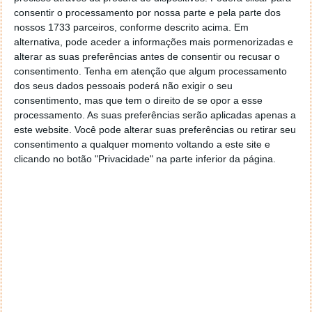
consentir o processamento por nossa parte e pela parte dos
nossos 1733 parceiros, conforme descrito acima. Em
alternativa, pode aceder a informações mais pormenorizadas e
alterar as suas preferências antes de consentir ou recusar o
consentimento.
Tenha em atenção que algum processamento
dos seus dados pessoais poderá não exigir o seu
consentimento, mas que tem o direito de se opor a esse
processamento. As suas preferências serão aplicadas apenas a
este website. Você pode alterar suas preferências ou retirar seu
consentimento a qualquer momento voltando a este site e
Comentários
4
clicando no botão "Privacidade" na parte inferior da página.
Ganondorf
24 de Julho de 2011 às 15:10
Bolas, quem diria que ja se passou tanto tempo…
Grande musica, grande banda.
Responder
Santiago
24 de Julho de 2011 às 15:21
<muito bom xD
Responder