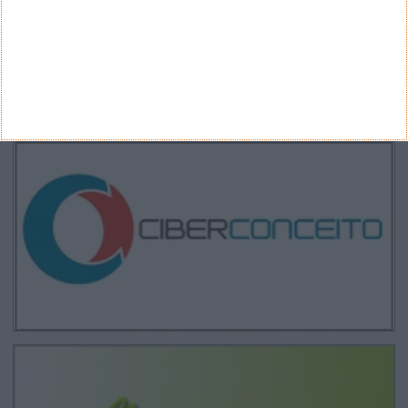
Propostas de novo design para as notas
euro - BCE