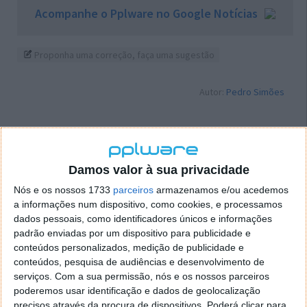
Acompanhe o Pplware no Google Notícias
Proponha uma correção, faça uma sugestão
Autor:
Pedro Simões
PRÓXIMO ARTIGO
Damos valor à sua privacidade
Lion – Reiniciar Automaticamente se o Computador
Nós e os nossos 1733
parceiros
armazenamos e/ou acedemos
Bloquear
a informações num dispositivo, como cookies, e processamos
dados pessoais, como identificadores únicos e informações
padrão enviadas por um dispositivo para publicidade e
ARTIGO ANTERIOR
conteúdos personalizados, medição de publicidade e
Extensão Chrome: TelePrompter
conteúdos, pesquisa de audiências e desenvolvimento de
serviços.
Com a sua permissão, nós e os nossos parceiros
poderemos usar identificação e dados de geolocalização
precisos através da procura de dispositivos. Poderá clicar para