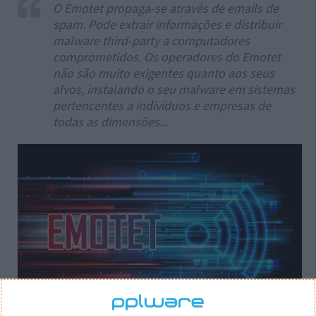
O Emotet propaga-se através de emails de
spam. Pode extrair informações e distribuir
malware third-party a computadores
comprometidos. Os operadores do Emotet
não são muito exigentes quanto aos seus
alvos, instalando o seu malware em sistemas
pertencentes a indivíduos e empresas de
todas as dimensões...