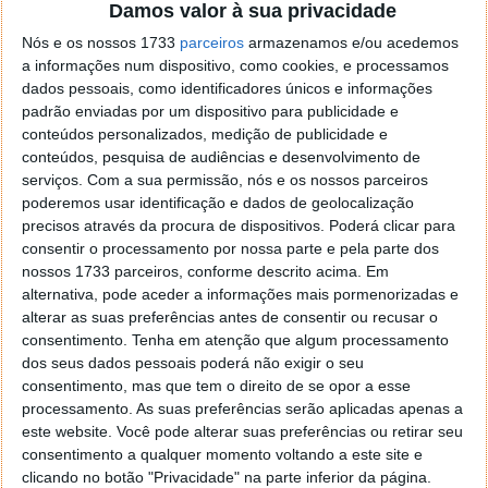
Damos valor à sua privacidade
Ao longo do final de 2021 e até meados de 2022, o
Nós e os nossos 1733
parceiros
armazenamos e/ou acedemos
Emotet propagou-se principalmente através de
a informações num dispositivo, como cookies, e processamos
documentos maliciosos do Microsoft Word e
dados pessoais, como identificadores únicos e informações
Microsoft Excel com macros VBA incorporados. Em
padrão enviadas por um dispositivo para publicidade e
julho de 2022, a Microsoft mudou as regras do jogo
conteúdos personalizados, medição de publicidade e
para todas as famílias de malware como o Emotet
conteúdos, pesquisa de audiências e desenvolvimento de
ao desativar os macros VBA em documentos obtidos
serviços.
Com a sua permissão, nós e os nossos parceiros
poderemos usar identificação e dados de geolocalização
na Internet.
precisos através da procura de dispositivos. Poderá clicar para
consentir o processamento por nossa parte e pela parte dos
A desativação do principal vetor de ataque do
nossos 1733 parceiros, conforme descrito acima. Em
Emotet fez com que os seus operadores
alternativa, pode aceder a informações mais pormenorizadas e
procurassem novas formas de comprometer
alterar as suas preferências antes de consentir ou recusar o
os seus alvos. O grupo Mealybug começou a
consentimento.
Tenha em atenção que algum processamento
fazer experiências com ficheiros LNK e XLL
dos seus dados pessoais poderá não exigir o seu
maliciosos. Em 2023, os operadores do
consentimento, mas que tem o direito de se opor a esse
Emotet executaram três campanhas distintas
processamento. As suas preferências serão aplicadas apenas a
de spam malicioso (ou ‘malspam’), onde cada
este website. Você pode alterar suas preferências ou retirar seu
uma testava uma via de invasão e técnica de
consentimento a qualquer momento voltando a este site e
engenharia social ligeiramente diferentes.
clicando no botão "Privacidade" na parte inferior da página.