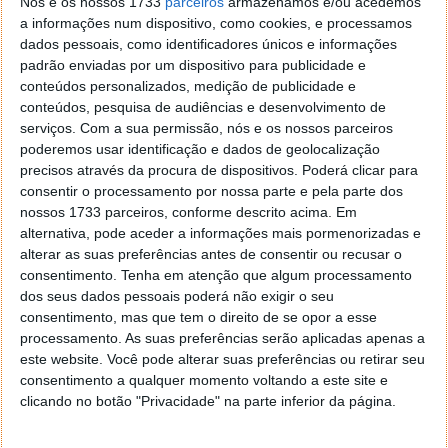
Nós e os nossos 1733
parceiros
armazenamos e/ou acedemos
a informações num dispositivo, como cookies, e processamos
[Caixa de Correio]
dados pessoais, como identificadores únicos e informações
padrão enviadas por um dispositivo para publicidade e
Enviar mensagens
conteúdos personalizados, medição de publicidade e
conteúdos, pesquisa de audiências e desenvolvimento de
Receber e Aviso de novas Mensagens
serviços.
Com a sua permissão, nós e os nossos parceiros
poderemos usar identificação e dados de geolocalização
precisos através da procura de dispositivos. Poderá clicar para
consentir o processamento por nossa parte e pela parte dos
nossos 1733 parceiros, conforme descrito acima. Em
alternativa, pode aceder a informações mais pormenorizadas e
alterar as suas preferências antes de consentir ou recusar o
consentimento.
Tenha em atenção que algum processamento
dos seus dados pessoais poderá não exigir o seu
consentimento, mas que tem o direito de se opor a esse
processamento. As suas preferências serão aplicadas apenas a
este website. Você pode alterar suas preferências ou retirar seu
consentimento a qualquer momento voltando a este site e
clicando no botão "Privacidade" na parte inferior da página.