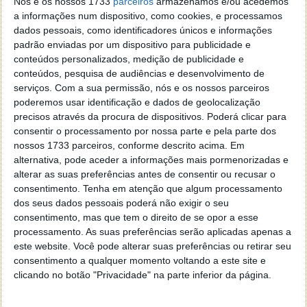
Nós e os nossos 1733
parceiros
armazenamos e/ou acedemos
23 FEV 2007
·
SOFTWARE
3 COMENTÁRIOS
a informações num dispositivo, como cookies, e processamos
Vítor estou a enviar este mail pois preciso de uma
dados pessoais, como identificadores únicos e informações
ajuda de quem efectivamente me pode iluminar. Não
padrão enviadas por um dispositivo para publicidade e
vou elogiar o teu trabalho no Pplware pois nem sei
conteúdos personalizados, medição de publicidade e
como começaria, digo apenas que deixei de visitar
conteúdos, pesquisa de audiências e desenvolvimento de
serviços.
Com a sua permissão, nós e os nossos parceiros
uma dúzia de sites depois de conhecer este lugar.
poderemos usar identificação e dados de geolocalização
Agora pedindo a tal ajuda, conheces alguma
precisos através da procura de dispositivos. Poderá clicar para
aplicação que possa filtrar por tamanho, nome, data
consentir o processamento por nossa parte e pela parte dos
as minhas milhares de fotografias? Já não sei como
nossos 1733 parceiros, conforme descrito acima. Em
poderei catalogar tudo o que descarreguei para o PC
alternativa, pode aceder a informações mais pormenorizadas e
e remover as centenas que tenho duplicadas em mais
alterar as suas preferências antes de consentir ou recusar o
que uma pasta. Obrigado pelo Pplware e obrigado
consentimento.
Tenha em atenção que algum processamento
pela tua atenção. Miguel Ribeiro.
dos seus dados pessoais poderá não exigir o seu
consentimento, mas que tem o direito de se opor a esse
processamento. As suas preferências serão aplicadas apenas a
este website. Você pode alterar suas preferências ou retirar seu
consentimento a qualquer momento voltando a este site e
clicando no botão "Privacidade" na parte inferior da página.