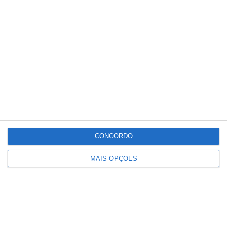
Portable Firefox 2.0.0.1
15 FEV 2007
·
WINDOWS
5 COMENTÁRIOS
CONCORDO
MAIS OPÇÕES