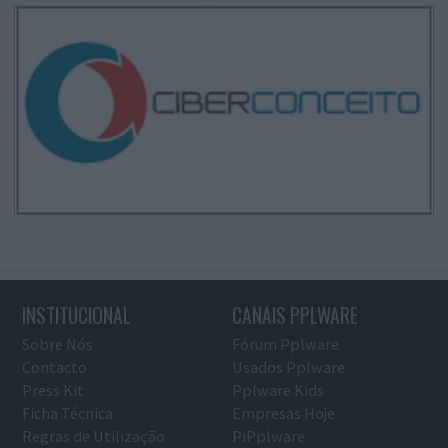
INSTITUCIONAL
CANAIS PPLWARE
Sobre Nós
Fórum Pplware
Contacto
Usados Pplware
Press Kit
Pplware Kids
Ficha Técnica
Empresas Hoje
Regras de Utilização
PiPplware