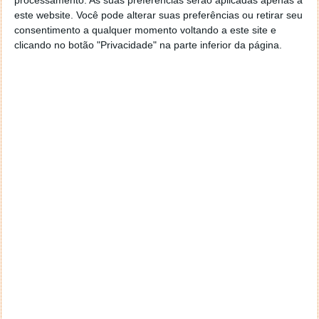
processamento. As suas preferências serão aplicadas apenas a
elevados bem como manter uma estabilidade do
este website. Você pode alterar suas preferências ou retirar seu
sistema com as correcções lançadas.
consentimento a qualquer momento voltando a este site e
clicando no botão "Privacidade" na parte inferior da página.
Contudo, para efectuarmos estas actualizações, o
Windows requer obrigatoriamente uma conexão de
Internet activa. Ora se por um lado devemos fazer
estas actualizações, por outro o próprio sistema
operativo Windows não nos permite armazenar o
pacote de instalação de uma actualização para
quando estejamos offline, o que na verdade poderia
vir a ser útil caso tivéssemos de reinstalar o Windows
ou até mesmo actualizar vários computadores sem a
necessidade de ter de descarregar cada ficheiro de
actualização em cada máquina.
Ora o Portable Update permite fazer isso mesmo:
descarregar as actualizações do Windows para uma
localização à nossa escolha, podendo o destino final
ser uma pen drive ou um disco externo e podermos