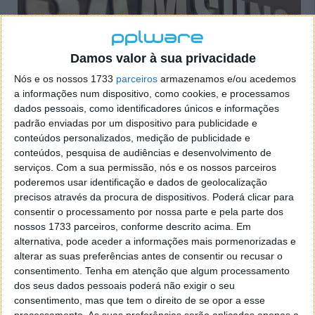
Damos valor à sua privacidade
Nós e os nossos 1733
parceiros
armazenamos e/ou acedemos
a informações num dispositivo, como cookies, e processamos
dados pessoais, como identificadores únicos e informações
padrão enviadas por um dispositivo para publicidade e
conteúdos personalizados, medição de publicidade e
conteúdos, pesquisa de audiências e desenvolvimento de
serviços.
Com a sua permissão, nós e os nossos parceiros
poderemos usar identificação e dados de geolocalização
precisos através da procura de dispositivos. Poderá clicar para
Portable Update, actualizações
consentir o processamento por nossa parte e pela parte dos
Windows sempre disponíveis
nossos 1733 parceiros, conforme descrito acima. Em
alternativa, pode aceder a informações mais pormenorizadas e
alterar as suas preferências antes de consentir ou recusar o
02 JUN 2013
·
SOFTWARE
8 COMENTÁRIOS
consentimento.
Tenha em atenção que algum processamento
Os utilizadores do Windows sabem que as
dos seus dados pessoais poderá não exigir o seu
actualizações regulares sempre que disponíveis são
consentimento, mas que tem o direito de se opor a esse
fundamentais para manter os níveis de segurança