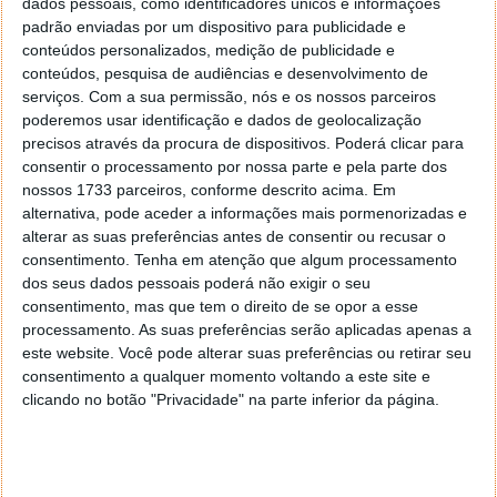
dados pessoais, como identificadores únicos e informações
Recentemente a Matrix Games lançou um novo titulo
padrão enviadas por um dispositivo para publicidade e
do género que não podia deixar de mencionar, Tigers
conteúdos personalizados, medição de publicidade e
on the Hunt. Parece que o vicio vai voltar …
conteúdos, pesquisa de audiências e desenvolvimento de
serviços.
Com a sua permissão, nós e os nossos parceiros
poderemos usar identificação e dados de geolocalização
precisos através da procura de dispositivos. Poderá clicar para
consentir o processamento por nossa parte e pela parte dos
nossos 1733 parceiros, conforme descrito acima. Em
alternativa, pode aceder a informações mais pormenorizadas e
alterar as suas preferências antes de consentir ou recusar o
consentimento.
Tenha em atenção que algum processamento
dos seus dados pessoais poderá não exigir o seu
consentimento, mas que tem o direito de se opor a esse
processamento. As suas preferências serão aplicadas apenas a
este website. Você pode alterar suas preferências ou retirar seu
consentimento a qualquer momento voltando a este site e
clicando no botão "Privacidade" na parte inferior da página.