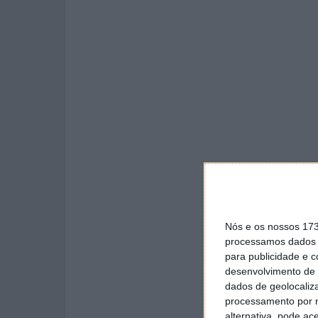
Nós e os nossos 17
processamos dados p
para publicidade e 
desenvolvimento de 
dados de geolocaliza
processamento por n
alternativa, pode ac