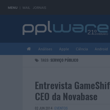
MENU
MAIL
JORNAIS
Análises
Apple
Ciência
Android
TAGS:
SERVIÇO PÚBLICO
Entrevista GameShift
CEO da Novabase
02 JUN 2014
·
EVENTOS