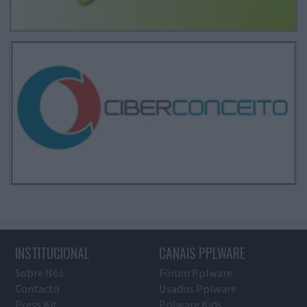
INSTITUCIONAL
CANAIS PPLWARE
Sobre Nós
Fórum Pplware
Contacto
Usados Pplware
Press Kit
Pplware Kids