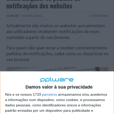
notificações dos websites
24 JAN 2017
·
TRUQUES & DICAS
13 COMENTÁRIOS
Actualmente são muitos os websites que permitem
aos utilizadores receberem notificações de novo
conteúdo a partir do seu browser.
Para quem não quer estar a receber constantemente
pedidos de notificações, saiba como os desactivar no
seu browser.
Damos valor à sua privacidade
Nós e os nossos 1733
parceiros
armazenamos e/ou acedemos
a informações num dispositivo, como cookies, e processamos
dados pessoais, como identificadores únicos e informações
padrão enviadas por um dispositivo para publicidade e