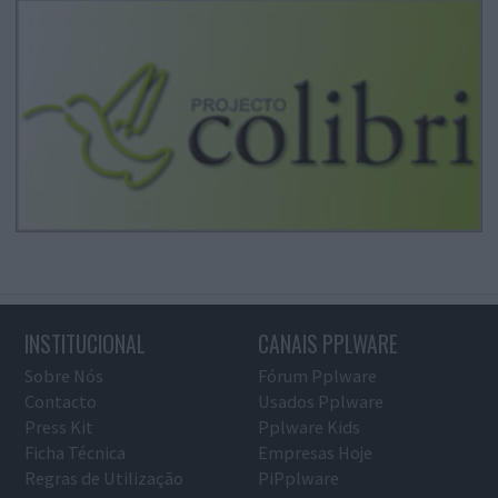
INSTITUCIONAL
CANAIS PPLWARE
Sobre Nós
Fórum Pplware
Contacto
Usados Pplware
Press Kit
Pplware Kids
Ficha Técnica
Empresas Hoje
Regras de Utilização
PiPplware