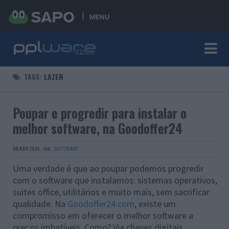
MENU
TAGS:
LAZER
Poupar e progredir para instalar o
melhor software, na Goodoffer24
08 ABR 2024
·
·
SOFTWARE
PUB
Uma verdade é que ao poupar podemos progredir
com o software que instalamos: sistemas operativos,
suites office, utilitários e muito mais, sem sacrificar
qualidade. Na
Goodoffer24.com
, existe um
compromisso em oferecer o melhor software a
preços imbatíveis. Como? Via chaves digitais