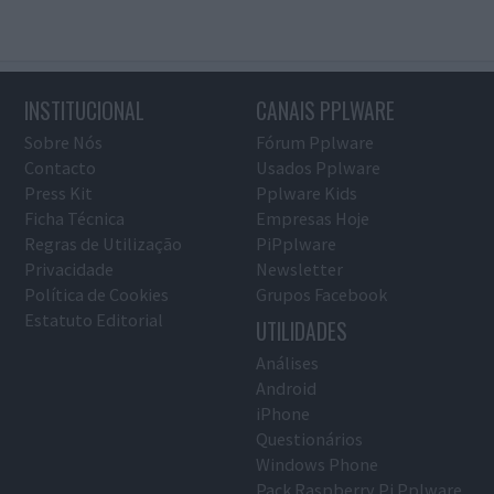
INSTITUCIONAL
CANAIS PPLWARE
Sobre Nós
Fórum Pplware
Contacto
Usados Pplware
Press Kit
Pplware Kids
Ficha Técnica
Empresas Hoje
Regras de Utilização
PiPplware
Privacidade
Newsletter
Política de Cookies
Grupos Facebook
Estatuto Editorial
UTILIDADES
Análises
Android
iPhone
Questionários
Windows Phone
Pack Raspberry Pi Pplware