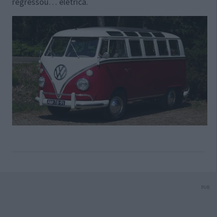
regressou… elétrica.
PUB