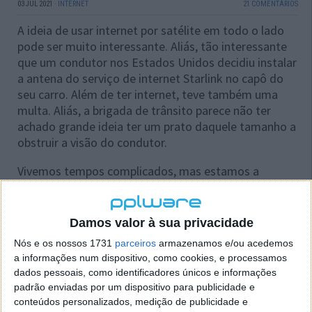
03 JUL 2021
·
INTERNET
21 COMENTÁRIOS
A ideia de usar internet por satélite em todo o lado
pode ser muito interessante. Aliás, tão interessante
que um condutor nos Estados Unidos decidiu instalar
a antena do serviço de internet Starlink no capô do
seu carro. Além de ter internet, teve também uma
multa. Aliás, a brigada de trânsito parece não ter
achado grande ideia ter um prato daquele tamanho a
obstruir a visão do condutor.
Vivemos tempos complicados, mas estamos a
assistir à mudança de paradigma nas comunicações.
O 5G irá mudar a forma como comunicamos, mas a
internet por satélite pode transfigurar
Damos valor à sua privacidade
completamente o uso desta gigante rede cada vez
Nós e os nossos 1731
parceiros
armazenamos e/ou acedemos
mais global.
a informações num dispositivo, como cookies, e processamos
dados pessoais, como identificadores únicos e informações
padrão enviadas por um dispositivo para publicidade e
conteúdos personalizados, medição de publicidade e