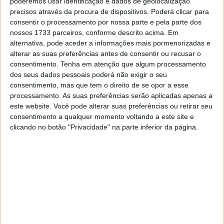
temos aqui uma combinação irresistível.
poderemos usar identificação e dados de geolocalização
precisos através da procura de dispositivos. Poderá clicar para
Interessado? Vamos conhecer tudo o que o
este
consentir o processamento por nossa parte e pela parte dos
terminal tem para oferecer.
nossos 1733 parceiros, conforme descrito acima. Em
alternativa, pode aceder a informações mais pormenorizadas e
alterar as suas preferências antes de consentir ou recusar o
consentimento.
Tenha em atenção que algum processamento
dos seus dados pessoais poderá não exigir o seu
consentimento, mas que tem o direito de se opor a esse
processamento. As suas preferências serão aplicadas apenas a
este website. Você pode alterar suas preferências ou retirar seu
consentimento a qualquer momento voltando a este site e
clicando no botão "Privacidade" na parte inferior da página.
Huawei P30 Lite: agora com câmara
tripla e ambição reforçada para 2019