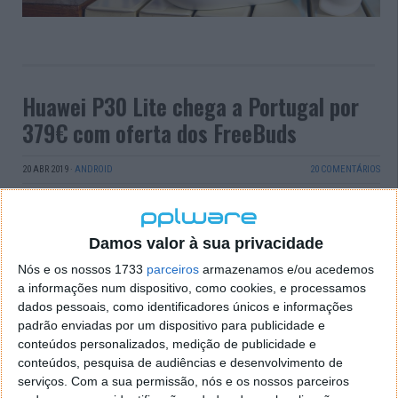
Huawei P30 Lite chega a Portugal por
379€ com oferta dos FreeBuds
20 ABR 2019
·
ANDROID
20 COMENTÁRIOS
Chegou a Portugal o sucessor para o smartphone
Android mais popular do momento de acordo com a
AppBrain
. Chama-se Huawei P30 Lite e trará alguns
Damos valor à sua privacidade
dos trunfos dos topos de gama, agora a um preço
Nós e os nossos 1733
parceiros
armazenamos e/ou acedemos
mais acessível, de 379,99 euros em Portugal. Uma
a informações num dispositivo, como cookies, e processamos
proposta ainda mais atraente com a oferta dos Free
dados pessoais, como identificadores únicos e informações
Buds.
padrão enviadas por um dispositivo para publicidade e
conteúdos personalizados, medição de publicidade e
Ainda que este smartphone não tenha usufruído da
conteúdos, pesquisa de audiências e desenvolvimento de
pompa e circunstância dedicada aos topos de gama,
serviços.
Com a sua permissão, nós e os nossos parceiros