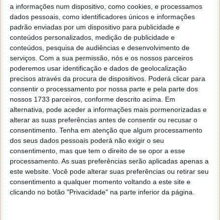
na página do projecto
aqui
). Este mini equipamento,
a informações num dispositivo, como cookies, e processamos
do tamanho de um cartão de crédito, é capaz de
dados pessoais, como identificadores únicos e informações
reproduzir vídeo com qualidade Blu-ray e renderizar
padrão enviadas por um dispositivo para publicidade e
gráficos 3D, entre outras tarefas.
conteúdos personalizados, medição de publicidade e
conteúdos, pesquisa de audiências e desenvolvimento de
Ontem, no site oficial do Raspberry Pi foi
serviços.
Com a sua permissão, nós e os nossos parceiros
disponibilizada a informação que o Raspberry Pi está
poderemos usar identificação e dados de geolocalização
agora disponível no mercado europeu por carca de 18
precisos através da procura de dispositivos. Poderá clicar para
€.
consentir o processamento por nossa parte e pela parte dos
nossos 1733 parceiros, conforme descrito acima. Em
alternativa, pode aceder a informações mais pormenorizadas e
alterar as suas preferências antes de consentir ou recusar o
consentimento.
Tenha em atenção que algum processamento
dos seus dados pessoais poderá não exigir o seu
consentimento, mas que tem o direito de se opor a esse
processamento. As suas preferências serão aplicadas apenas a
este website. Você pode alterar suas preferências ou retirar seu
consentimento a qualquer momento voltando a este site e
clicando no botão "Privacidade" na parte inferior da página.