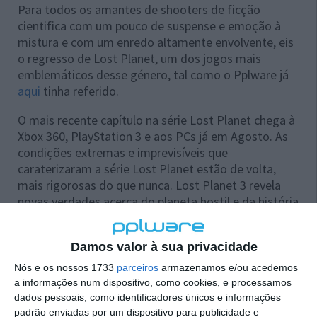
Para todos os amantes de shooters de ficção
cientifica com um pouco de suspense e emoção à
mistura e com um enredo altamente envolvente, eis
o regresso de Lost Planet, um dos jogos mais
emblemáticos desse género, tal como o Pplware já
aqui
tinha referido.
O mais recente capítulo na série Lost Planet chega à
Xbox 360, PlayStation 3 e aos PCs já em Agosto. As
condições extremas e imprevisíveis que
caraterizaram a série Lost Planet estão de volta,
mais rigorosas do que nunca. Lost Planet 3 revela
novas verdades acerca do planeta hostil e da história
colonial de E.D.N. III.
Damos valor à sua privacidade
Nós e os nossos 1733
parceiros
armazenamos e/ou acedemos
a informações num dispositivo, como cookies, e processamos
dados pessoais, como identificadores únicos e informações
padrão enviadas por um dispositivo para publicidade e