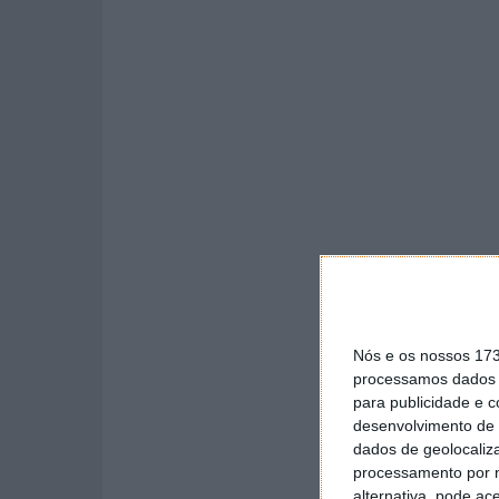
Nós e os nossos 17
processamos dados p
para publicidade e 
desenvolvimento de 
dados de geolocaliza
processamento por n
alternativa, pode ac