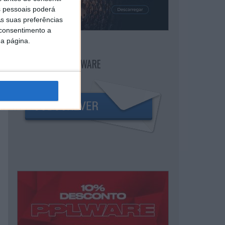
 pessoais poderá
s suas preferências
 consentimento a
da página.
NEWSLETTER PPLWARE