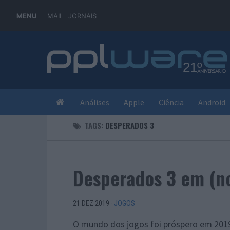
MENU
MAIL
JORNAIS
Análises
Apple
Ciência
Android
TAGS:
DESPERADOS 3
Desperados 3 em (n
21 DEZ 2019
·
JOGOS
O mundo dos jogos foi próspero em 2019