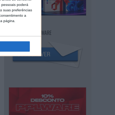
 pessoais poderá
s suas preferências
 consentimento a
da página.
NEWSLETTER PPLWARE