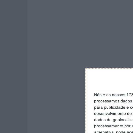
Nós e os nossos 17
processamos dados p
para publicidade e 
desenvolvimento de 
dados de geolocaliza
processamento por n
alternativa, pode ac