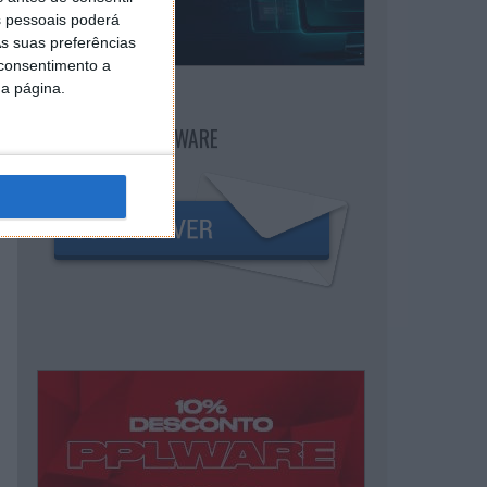
 pessoais poderá
s suas preferências
 consentimento a
da página.
NEWSLETTER PPLWARE