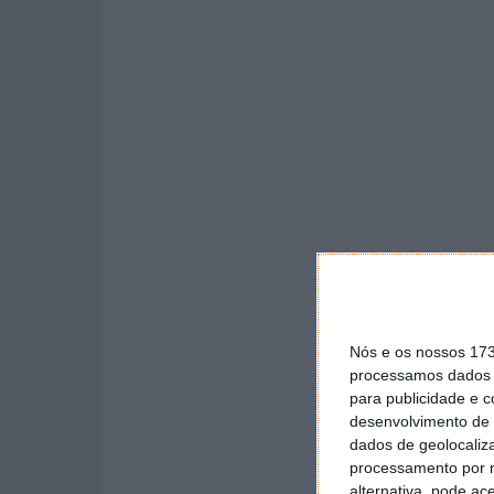
Nós e os nossos 17
processamos dados p
para publicidade e 
desenvolvimento de 
dados de geolocaliza
processamento por n
alternativa, pode ac