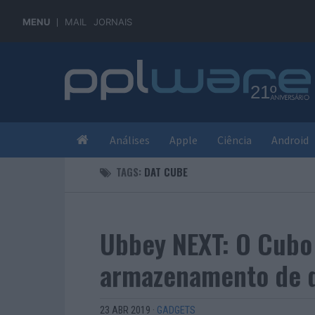
MENU
MAIL
JORNAIS
Análises
Apple
Ciência
Android
TAGS:
DAT CUBE
Ubbey NEXT: O Cubo
armazenamento de d
23 ABR 2019
·
GADGETS