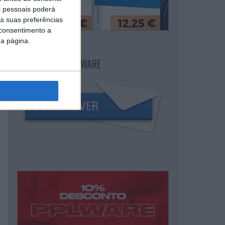
 pessoais poderá
s suas preferências
 consentimento a
da página.
NEWSLETTER PPLWARE