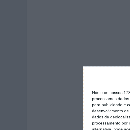
Nós e os nossos 17
processamos dados p
para publicidade e 
desenvolvimento de 
dados de geolocaliza
processamento por n
alternativa, pode ac