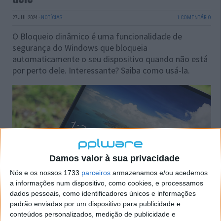
27 JUL 2024
·
NOTÍCIAS
1 COMENTÁRIO
O Bloqueio dinâmico é uma funcionalidade de
segurança do Windows que bloqueia
automaticamente o seu dispositivo quando não está
por perto dele. Interessante? Saiba como usá-la.
Damos valor à sua privacidade
Nós e os nossos 1733
parceiros
armazenamos e/ou acedemos
a informações num dispositivo, como cookies, e processamos
dados pessoais, como identificadores únicos e informações
padrão enviadas por um dispositivo para publicidade e
conteúdos personalizados, medição de publicidade e