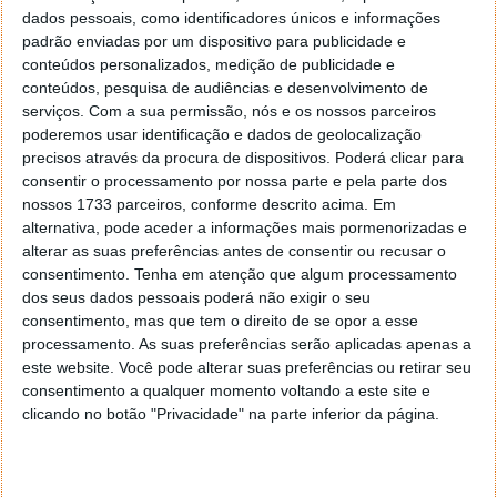
dados pessoais, como identificadores únicos e informações
A Nokia deu um passo de gigante ao criar o Lumia
padrão enviadas por um dispositivo para publicidade e
1020, que para além de todas as suas características
conteúdos personalizados, medição de publicidade e
únicas, consegue ter presente uma câmara
conteúdos, pesquisa de audiências e desenvolvimento de
fotográfica de 41 megapíxeis.
serviços.
Com a sua permissão, nós e os nossos parceiros
poderemos usar identificação e dados de geolocalização
precisos através da procura de dispositivos. Poderá clicar para
consentir o processamento por nossa parte e pela parte dos
nossos 1733 parceiros, conforme descrito acima. Em
alternativa, pode aceder a informações mais pormenorizadas e
alterar as suas preferências antes de consentir ou recusar o
consentimento.
Tenha em atenção que algum processamento
dos seus dados pessoais poderá não exigir o seu
consentimento, mas que tem o direito de se opor a esse
processamento. As suas preferências serão aplicadas apenas a
este website. Você pode alterar suas preferências ou retirar seu
consentimento a qualquer momento voltando a este site e
clicando no botão "Privacidade" na parte inferior da página.