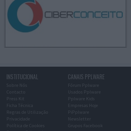
INSTITUCIONAL
CANAIS PPLWARE
Sobre Nós
Fórum Pplware
Contacto
Usados Pplware
Press Kit
Pplware Kids
Ficha Técnica
Empresas Hoje
Regras de Utilização
PiPplware
Privacidade
Newsletter
Política de Cookies
Grupos Facebook