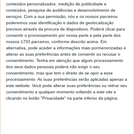
conteúdos personalizados, medição de publicidade e
“
É uma grande honra ter jogadores e fãs a
conteúdos, pesquisa de audiências e desenvolvimento de
celebrarem o entusiasmo de uma competição num
serviços.
Com a sua permissão, nós e os nossos parceiros
palco destas dimensões
”, disse Mark Lamia,
poderemos usar identificação e dados de geolocalização
responsável pela Treyarch. “
Desde os primeiros
precisos através da procura de dispositivos. Poderá clicar para
passos no desenvolvimento de Call of Duty: Black
consentir o processamento por nossa parte e pela parte dos
Ops II, nós dedicámo-nos a tornar a eSports uma
nossos 1733 parceiros, conforme descrito acima. Em
alternativa, pode aceder a informações mais pormenorizadas e
parte integral do jogo, e vai ser fantástico ver as
alterar as suas preferências antes de consentir ou recusar o
melhores equipas do mundo num torneio destas
consentimento.
Tenha em atenção que algum processamento
proporções e que pode ser visto por toda a gente
”.
dos seus dados pessoais poderá não exigir o seu
consentimento, mas que tem o direito de se opor a esse
Adicionalmente, as equipas em confronto no recém-
processamento. As suas preferências serão aplicadas apenas a
anunciado
MLG 2013 Pro Circuit de Call of Duty:
este website. Você pode alterar suas preferências ou retirar seu
Black Ops II
terão ao dispor uma hipótese de
consentimento a qualquer momento voltando a este site e
entrarem no Call of Duty Championship, presented by
clicando no botão "Privacidade" na parte inferior da página.
Xbox. No torneio MLG Winter Championship, que
decorre em Dallas, Texas, entre os dias 15 e 17 de
Março, vão ser apuradas as oito melhores equipas,
que poderão viajar até Hollywood para defrontarem
os melhores jogadores do mundo de Call of Duty. A