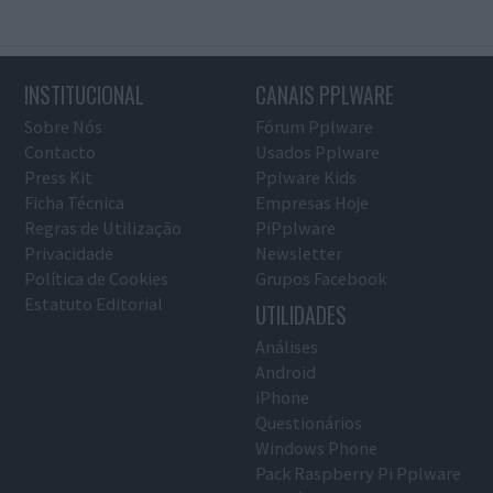
INSTITUCIONAL
CANAIS PPLWARE
Sobre Nós
Fórum Pplware
Contacto
Usados Pplware
Press Kit
Pplware Kids
Ficha Técnica
Empresas Hoje
Regras de Utilização
PiPplware
Privacidade
Newsletter
Política de Cookies
Grupos Facebook
Estatuto Editorial
UTILIDADES
Análises
Android
iPhone
Questionários
Windows Phone
Pack Raspberry Pi Pplware