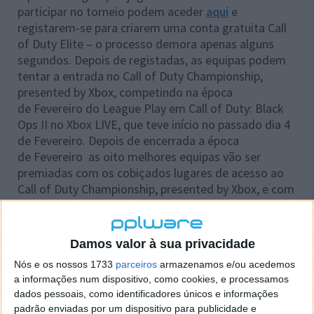
participar no torneio podem aceder
aqui
e
registarem-se para criarem uma conta gratuita Call
of Duty Elite – o processo demora apenas alguns
segundos. Depois de registadas, as equipas podem
tentar a entrada no Call of Duty Championship,
presented by Xbox, competindo na época
de Fevereiro do League Play em Call of Duty: Black
Ops II no Xbox LIVE, que teve início no passado dia 4
de Fevereiro. Depois de encerrada a época
de Fevereiro as oito melhores equipas vão ser
premiadas com os cobiçados lugares de acesso ao
Call of Duty Championship, presented by Xbox, e com
uma viagem a Hollywood em Abril, para entrarem na
competição que pode render um milhão de dólares.
Damos valor à sua privacidade
Nós e os nossos 1733
parceiros
armazenamos e/ou acedemos
a informações num dispositivo, como cookies, e processamos
dados pessoais, como identificadores únicos e informações
padrão enviadas por um dispositivo para publicidade e