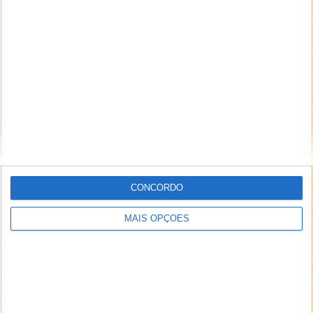
Quer dar uma aparência nova ao seu XP ou ao
Windows 2003? Então use este pack de novas cores,
novas...
MozBackup 1.4.5
CONCORDO
31 AGO 2006
·
SOFTWARE
4 COMENTÁRIOS
MAIS OPÇÕES