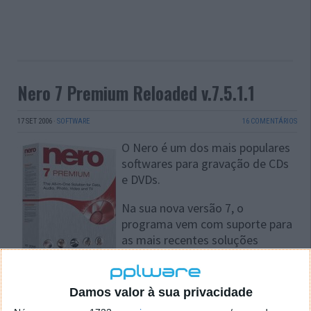
Nero 7 Premium Reloaded v.7.5.1.1
17 SET 2006
·
SOFTWARE
16 COMENTÁRIOS
O Nero é um dos mais populares
softwares para gravação de CDs
e DVDs.
Na sua nova versão 7, o
programa vem com suporte para
as mais recentes soluções
multimédia, Blu-Ray e HD-DVD,
além de diversas outras melhorias e novos recursos.
Damos valor à sua privacidade
Nesta suite Nero 7 contém 18 aplicações dedicados