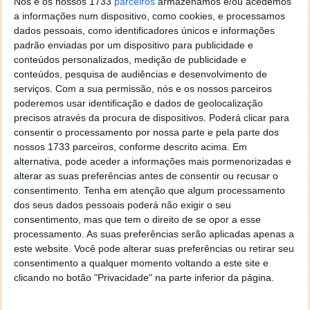
Nós e os nossos 1733
parceiros
armazenamos e/ou acedemos
ao “home entertainment”, torna-se com esta nova
a informações num dispositivo, como cookies, e processamos
imagem um verdadeiro kit multimédia. Não é uma
dados pessoais, como identificadores únicos e informações
aplicação gratuita, mas em condições de gravação
padrão enviadas por um dispositivo para publicidade e
adversas, o seu poder vale o seu peso em ouro!
conteúdos personalizados, medição de publicidade e
conteúdos, pesquisa de audiências e desenvolvimento de
serviços.
Com a sua permissão, nós e os nossos parceiros
poderemos usar identificação e dados de geolocalização
precisos através da procura de dispositivos. Poderá clicar para
consentir o processamento por nossa parte e pela parte dos
nossos 1733 parceiros, conforme descrito acima. Em
alternativa, pode aceder a informações mais pormenorizadas e
alterar as suas preferências antes de consentir ou recusar o
consentimento.
Tenha em atenção que algum processamento
dos seus dados pessoais poderá não exigir o seu
consentimento, mas que tem o direito de se opor a esse
processamento. As suas preferências serão aplicadas apenas a
este website. Você pode alterar suas preferências ou retirar seu
consentimento a qualquer momento voltando a este site e
clicando no botão "Privacidade" na parte inferior da página.