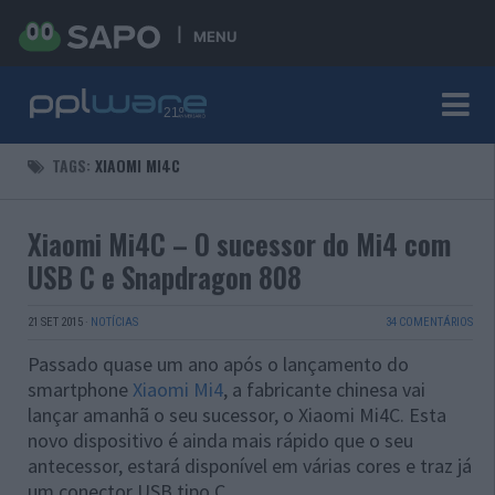
MENU
TAGS:
XIAOMI MI4C
Xiaomi Mi4C – O sucessor do Mi4 com
USB C e Snapdragon 808
21 SET 2015
·
NOTÍCIAS
34 COMENTÁRIOS
Passado quase um ano após o lançamento do
smartphone
Xiaomi Mi4
, a fabricante chinesa vai
lançar amanhã o seu sucessor, o Xiaomi Mi4C. Esta
novo dispositivo é ainda mais rápido que o seu
antecessor, estará disponível em várias cores e traz já
um conector USB tipo C.