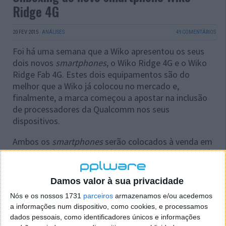
Ridge 4G
20 FEV 2015
·
ANÁLISES
49 COMENTÁRIOS
Foi há uma semana que a Wiko apresentou os seus
dois novos
smartphones
, o Wiko Ridge 4G e o Wiko
Ridge Fab 4G. Estes dois equipamentos são do
melhor que a Wiko já colocou no mercado e,
finalmente, a marca começou a apostar na inclusão
de processadores da Qualcomm nos seus
dispositivos.
Ambos os
smartphones
serão colocados à venda em
Portugal já no próximo mês de Março e o Pplware já
tem consigo o Wiko Ridge 4G para mais uma análise.
Assista ao
unboxing
e conheça algumas das suas
Damos valor à sua privacidade
principais características.
Nós e os nossos 1731
parceiros
armazenamos e/ou acedemos
a informações num dispositivo, como cookies, e processamos
dados pessoais, como identificadores únicos e informações