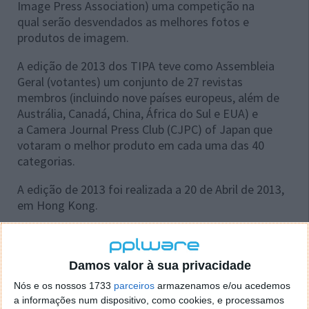
Image Press Association) uma competição na
qual serão desvendados as melhores fotos e
produtos de imagem.
A edição de 2013 dos TIPA teve como Assembleia
Geral (votantes) um conjunto de 27 revistas
membros (incluindo nove países europeus, além de
Austrália, Canadá, China, África do Sul e EUA) e
a Camera Journal Press Club (CJPC) of Japan que
votaram o melhor produto em cada uma das 40
categorias.
A edição de 2013 foi realizada a 20 de Abril de 2013,
em Hong Kong.
Damos valor à sua privacidade
Nós e os nossos 1733
parceiros
armazenamos e/ou acedemos
a informações num dispositivo, como cookies, e processamos