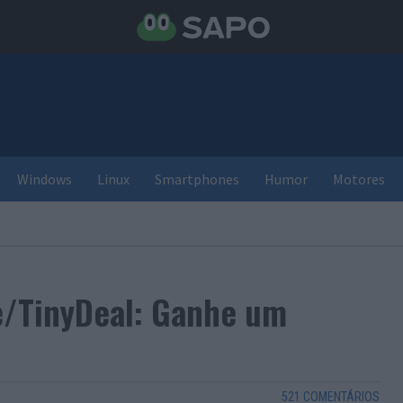
Windows
Linux
Smartphones
Humor
Motores
/TinyDeal: Ganhe um
521 COMENTÁRIOS