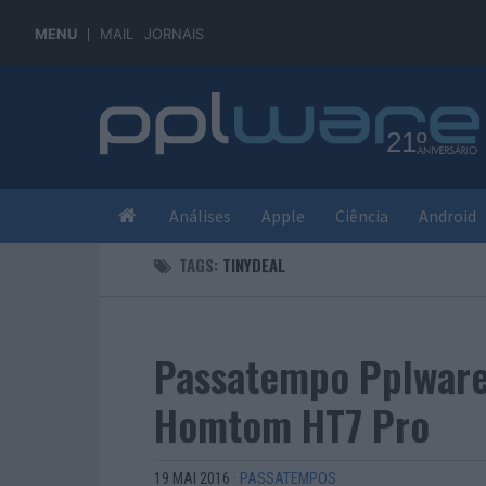
MENU
MAIL
JORNAIS
Análises
Apple
Ciência
Android
TAGS:
TINYDEAL
Passatempo Pplware
Homtom HT7 Pro
19 MAI 2016
·
PASSATEMPOS