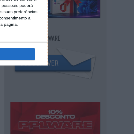
 pessoais poderá
s suas preferências
 consentimento a
da página.
NEWSLETTER PPLWARE