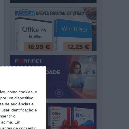
vo, como cookies, e
por um dispositivo
sa de audiências e
usar identificação e
nsentir o
o acima. Em
s antes de consentir