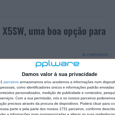
a X5SW, uma boa opção para
46 COMENTÁRIOS
ar, as funcionalidades a melhorar e os preços a
nologia, este brinquedo, ou ferramenta de trabalho,
Damos valor à sua privacidade
m geral, e desde que não quebre a privacidade de
31
parceiros
armazenamos e/ou acedemos a informações num dispositi
ntade para utilizar um drone (pelo menos por enquanto).
essoais, como identificadores únicos e informações padrão enviadas 
5SW, cedido pela TinyDeal, que se revelou numa
conteúdos personalizados, medição de publicidade e conteúdos, pesqui
serviços.
Com a sua permissão, nós e os nossos parceiros poderemos 
ção precisos através da procura de dispositivos. Poderá clicar para co
ossa parte e pela parte dos nossos 1731 parceiros, conforme descrit
eder a informações mais pormenorizadas e alterar as suas preferência