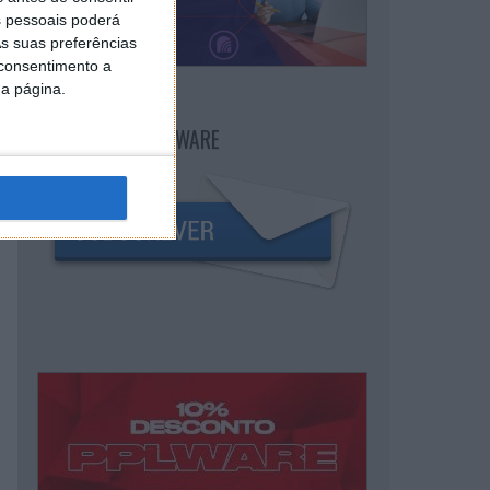
 pessoais poderá
s suas preferências
 consentimento a
da página.
NEWSLETTER PPLWARE