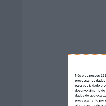
Nós e os nossos 17
processamos dados p
para publicidade e 
desenvolvimento de 
dados de geolocaliza
processamento por n
alternativa, pode ac