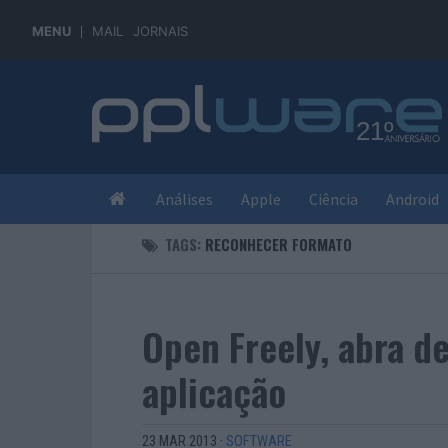
MENU
MAIL
JORNAIS
Análises
Apple
Ciência
Android
TAGS:
RECONHECER FORMATO
Open Freely, abra d
aplicação
23 MAR 2013
·
SOFTWARE