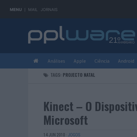
MENU
MAIL
JORNAIS
Análises
Apple
Ciência
Android
TAGS:
PROJECTO NATAL
Kinect – O Dispositi
Microsoft
14 JUN 2010
·
JOGOS