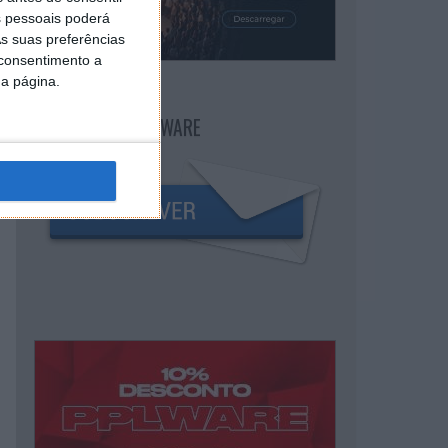
 pessoais poderá
s suas preferências
 consentimento a
da página.
NEWSLETTER PPLWARE