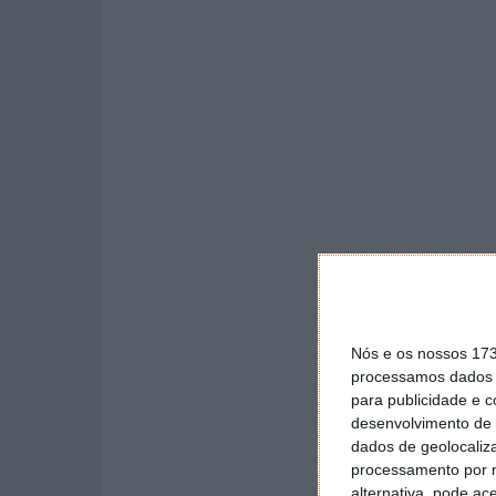
Nós e os nossos 17
processamos dados p
para publicidade e 
desenvolvimento de 
dados de geolocaliza
processamento por n
alternativa, pode ac