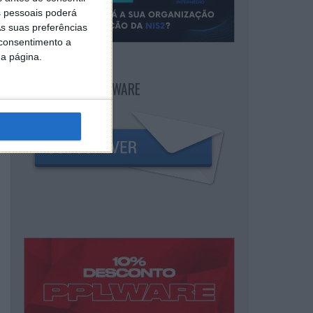
 pessoais poderá
s suas preferências
 consentimento a
da página.
NEWSLETTER PPLWARE