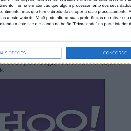
timento.
Tenha em atenção que algum processamento dos seus dados
nsentimento, mas que tem o direito de se opor a esse processamento. A
as a este website. Você pode alterar suas preferências ou retirar seu
26 COMENTÁRIOS
tando a este site e clicando no botão "Privacidade" na parte inferior 
os um determinado serviço, este pedir login através do
ais como o Facebook.
AIS OPÇÕES
CONCORDO
a começar a
proibir o login
, feito em diversos serviços, a
k.