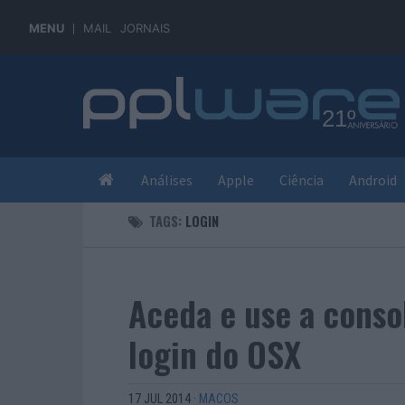
MENU
MAIL
JORNAIS
Análises
Apple
Ciência
Android
TAGS:
LOGIN
Aceda e use a conso
login do OSX
17 JUL 2014
·
MACOS