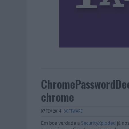
ChromePasswordDecr
chrome
07 FEV 2014
·
SOFTWARE
Em boa verdade a
SecurityXploded
já no