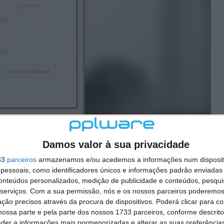
Damos valor à sua privacidade
33
parceiros
armazenamos e/ou acedemos a informações num dispositi
essoais, como identificadores únicos e informações padrão enviadas 
conteúdos personalizados, medição de publicidade e conteúdos, pesqui
serviços.
Com a sua permissão, nós e os nossos parceiros poderemos 
ção precisos através da procura de dispositivos. Poderá clicar para co
in feito a partir do Google e
ossa parte e pela parte dos nossos 1733 parceiros, conforme descrit
eder a informações mais pormenorizadas e alterar as suas preferência